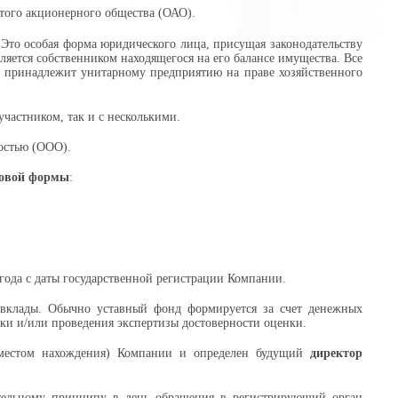
того акционерного общества (ОАО).
Это особая форма юридического лица, присущая законодательству
яется собственником находящегося на его балансе имущества. Все
и принадлежит унитарному предприятию на праве хозяйственного
участником, так и с несколькими.
остью (ООО).
вовой формы
:
года с даты государственной регистрации Компании.
вклады. Обычно уставный фонд формируется за счет денежных
ки и/или проведения экспертизы достоверности оценки.
естом нахождения) Компании и определен будущий
директор
вительному принципу в день обращения в регистрирующий орган