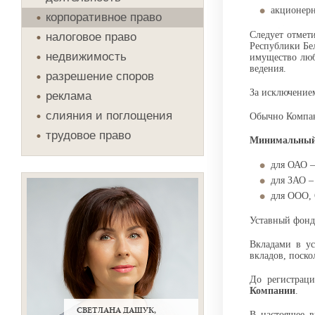
акционерн
корпоративное право
Следует отмет
налоговое право
Республики Бел
недвижимость
имущество люб
ведения.
разрешение споров
За исключением
реклама
слияния и поглощения
Обычно Компан
трудовое право
Минимальный 
для ОАО –
для ЗАО –
для ООО, 
Уставный фонд 
Вкладами в у
вкладов, поск
До регистрац
Компании
.
СВЕТЛАНА ДАШУК,
В настоящее в