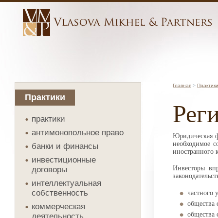
Главная
>
Практик
Практики
Рег
практики
антимонопольное право
Юридическая ф
необходимое с
банки и финансы
иностранного к
инвестиционные
Инвесторы вп
договоры
законодательст
интеллектуальная
собственность
частного 
общества 
коммерческая
общества 
деятельность