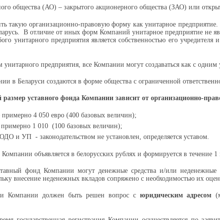
ого общества (АО) – закрытого акционерного общества (ЗАО) или откры
ить такую организационно-правовую форму как унитарное предприятие. 
арусь. В отличие от иных форм Компаний унитарное предприятие не явл
ого унитарного предприятия является собственностью его учредителя 
 унитарного предприятия, все Компании могут создаваться как с одним 
ии в Беларуси создаются в форме общества с ограниченной ответственн
размер уставного фонда Компании зависит от организационно-пра
 примерно 4 050 евро (400 базовых величин);
 примерно 1 010 (100 базовых величин);
ОДО и УП - законодательством не установлен, определяется уставом.
Компании объявляется в белорусских рублях и формируется в течение 1 
ставный фонд Компании могут денежные средства и/или неденежные 
ольку внесение неденежных вкладов сопряжено с необходимостью их оцен
ии Компании должен быть решен вопрос с
юридическим адресом
(м
ремя государственная регистрация Компании осуществляется по зая