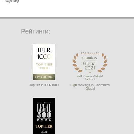
партнер
Рейтинги:
Top tier in IFLR1000
High rankings in Chambers
Global