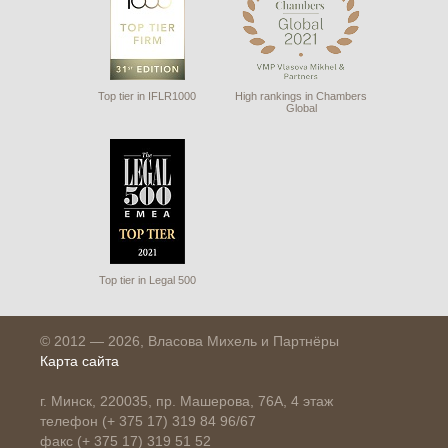
Top tier in IFLR1000
High rankings in Chambers
Global
Top tier in Legal 500
© 2012 — 2026, Власова Михель и Партнёры
Карта сайта
г. Минск, 220035, пр. Машерова, 76А, 4 этаж
телефон (+ 375 17) 319 84 96/67
факс (+ 375 17) 319 51 52