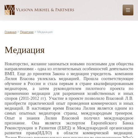
Главная
>
Практики
> Медиация
Медиация
Новаторство, желание заниматься новыми полезными для общества
направлениями - одна из отличительных особенностей деятельности
ВМП. Еще до принятия Закона о медиации учредитель компании
Лилия Власова увлеклась медиацией. Прошла соответствующее
обучение в России и стала первым в стране квалифицированным
медиатором, а затем руководителем пилотного проекта по
применению медиации для разрешения хозяйственных и иных
споров (2011-2012 гг). Участие в проекте позволило Власовой Л.В.
приобрести практический опыт проведения коммерческих и иных
медиаций. В настоящее время Власова Лилия является одним из
самых опытных медиаторов страны, международным тренером.
Опыт и знания Лилии Власовой получил международное
признание. Она является экспертом Европейского Банка
Реконструкции и Развития (ЕБРД) и Международной организации
развития права(ИДЛО) в области коммерческой медиации.
Лилия Власова рекомендована международным справочником Who's