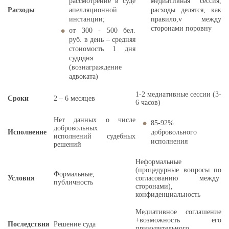
рассмотрение в суде
медиативная сессия,
Расходы
апелляционной
расходы делятся, как
инстанции;
правило,v между
сторонами поровну
от 300 - 500
бел.
руб.
в день – средняя
стоиомость 1 дня
судодня
(вознаграждение
адвоката)
1-2 медиативные сессии (3-
Сроки
2 – 6 месяцев
6 часов)
Нет данных о числе
85-92%
добровольных
Исполнение
добровольного
исполнений судебных
исполнения
решений
Неформальные
(процедурные вопросы по
Формальные,
Условия
согласованию между
публичность
сторонами),
конфиденциальность
Медиативное соглашение
+возможность его
Последствия
Решение суда
принудительного