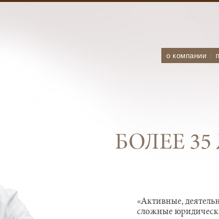
о компании
БОЛЕЕ 35
«Несомненный лидер
«Активные, деятельн
«Лидирующая фирма 
предоставляющий п
сложные юридическ
корпоративного и ф