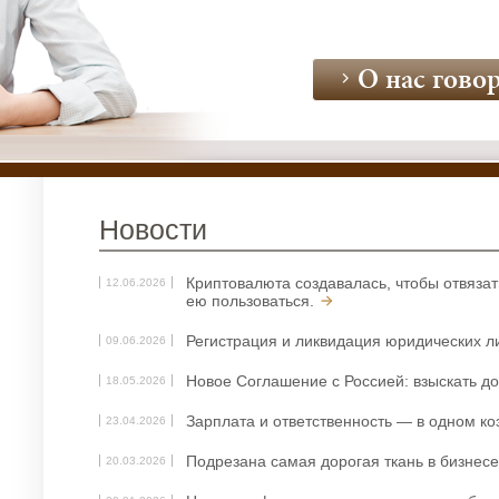
услуг»
О нас гово
О нас гово
О нас гово
Новости
Криптовалюта создавалась, чтобы отвязат
12.06.2026
ею пользоваться.
Регистрация и ликвидация юридических л
09.06.2026
Новое Соглашение с Россией: взыскать д
18.05.2026
Зарплата и ответственность — в одном к
23.04.2026
Подрезана самая дорогая ткань в бизнесе
20.03.2026