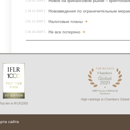
Новое на финансовом рынке – криптобан
20.01.2026
Нововведения по ограничительным мерам
19.12.2025
Налоговые планы
01.12.2025
Не все потеряно
30.10.2025
High rankings in Chambers Global
Top tier in IFLR1000
арта сайта