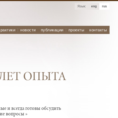
Язык:
eng
rus
практики
новости
публикации
проекты
контакты
 ЛЕТ ОПЫТА
 на белорусском рынке,
ые и всегда готовы обсудить
Беларуси в сфере
олный спектр юридических
ие вопросы »
инансового права»