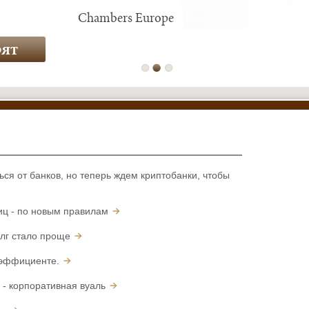
LEGAL 500 EMEA
Chambers Europe
IFLR 1000
рят
рят
рят
ься от банков, но теперь ждем криптобанки, чтобы
иц - по новым правилам
олг стало проще
оэффициенте.
 - корпоративная вуаль