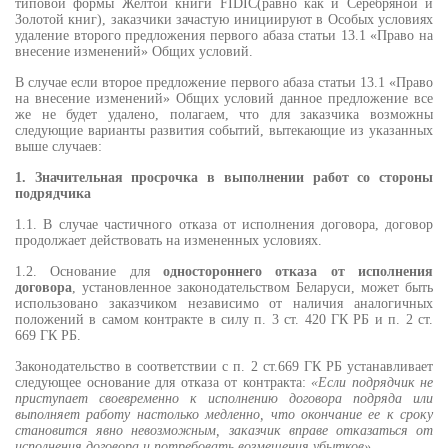
типовой формы Желтой книги FIDIC(равно как и Серебряной и
Золотой книг), заказчики зачастую инициируют в Особых условиях
удаление второго предложения первого абаза статьи 13.1 «Право на
внесение изменений» Общих условий.
В случае если второе предложение первого абаза статьи 13.1 «Право
на внесение изменений» Общих условий данное предложение все
же не будет удалено, полагаем, что для заказчика возможны
следующие варианты развития событий, вытекающие из указанных
выше случаев:
1. Значительная просрочка в выполнении работ со стороны
подрядчика
1.1. В случае частичного отказа от исполнения договора, договор
продолжает действовать на измененных условиях.
1.2. Основание для
одностороннего отказа от исполнения
договора
, установленное законодательством Беларуси, может быть
использовано заказчиком независимо от наличия аналогичных
положений в самом контракте в силу п. 3 ст. 420 ГК РБ и п. 2 ст.
669 ГК РБ.
Законодательство в соответствии с п. 2 ст.669 ГК РБ устанавливает
следующее основание для отказа от контракта:
«Если подрядчик не
приступает своевременно к исполнению договора подряда или
выполняет работу настолько медленно, что окончание ее к сроку
становится явно невозможным, заказчик вправе отказаться от
исполнения договора и потребовать возмещения убытков».