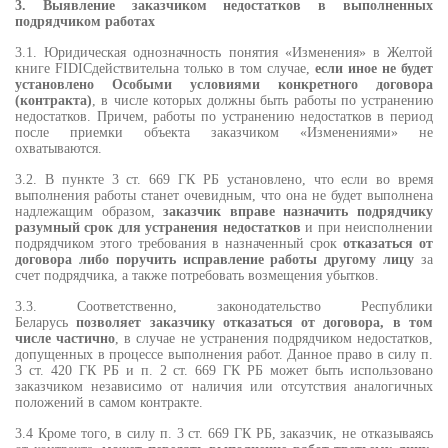
3. Выявление заказчиком недостатков в выполненных
подрядчиком работах
3.1. Юридическая однозначность понятия «Изменения» в Желтой
книге FIDICдействительна только в том случае,
если иное не будет
установлено Особыми условиями
конкретного договора
(контракта)
, в числе которых должны быть работы по устранению
недостатков. Причем, работы по устранению недостатков в период
после приемки объекта заказчиком «Изменениями» не
охватываются.
3.2. В пункте 3 ст. 669 ГК РБ установлено, что если во время
выполнения работы станет очевидным, что она не будет выполнена
надлежащим образом,
заказчик вправе назначить подрядчику
разумный срок для устранения недостатков
и при неисполнении
подрядчиком этого требования в назначенный срок
отказаться от
договора либо поручить исправление работы другому лицу
за
счет подрядчика, а также потребовать возмещения убытков.
3.3. Соответственно, законодательство Республики
Беларусь
позволяет заказчику отказаться от договора, в том
числе частично
, в случае не устранения подрядчиком недостатков,
допущенных в процессе выполнения работ. Данное право в силу п.
3 ст. 420 ГК РБ и п. 2 ст. 669 ГК РБ может быть использовано
заказчиком независимо от наличия или отсутствия аналогичных
положений в самом контракте.
3.4 Кроме того, в силу п. 3 ст. 669 ГК РБ, заказчик, не отказываясь