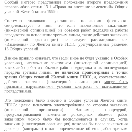
Особый интерес представляет положение второго предложения
первого абаза статьи 13.1 «Право на внесение изменений» Общих
условий Желтой книги 1999 г.
Системно толкование указанного положения фактически
свидетельствует о том, что если исключаемые заказчиком
(инженерной организацией) из объемов работ подрядчика работы
передаются на исполнение третьим лицам, такие действия заказчика
(инженерной организации) не следует рассматривать как
«Изменения» по Желтой книге FIDIC, урегулированные разделом
13 Общих условий.
Данное правило означает, что (если иное не будет указано в Особых
условиях), исключение заказчиком (инженерной организацией)
каких-либо работ из объемов работ подрядчика и их последующая
передача третьим лицам,
не является правомерным с точки
зрения Общих условий Желтой книги
FIDIC
, а, соответственно,
действия заказчика (инженерной организации)
могут быть
признаны нарушающими условия контракта с вытекающими
последствиями.
Это положение было внесено в Общие условия Желтой книги
FIDICс целью исключить злоупотребление со стороны заказчика
(инженерной организации). Например, процедурой,
предусматривающей изменение договорных объемов работ
заказчиком можно было бы воспользоваться в случаях, когда
заказчик (инженерная организация) пожелал бы после заключения
договора (контракта) отдать определенные объемы работ третьим