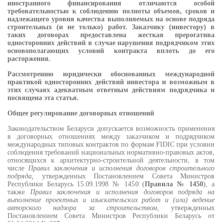
иностранного финансирования отличаются особой
требовательностью к соблюдению полноты объемов, сроков и
надлежащего уровня качества выполняемых на основе подряда
строительных (и не только) работ. Заказчику (инвестору) в
таких договорах предоставлена жесткая прерогатива
односторонних действий в случае нарушения подрядчиком этих
основополагающих условий контракта вплоть до его
расторжения.
Рассмотрению юридически обоснованных международной
практикой односторонних действий инвестора и возможным в
этих случаях адекватным ответным действиям подрядчика и
посвящена эта статья.
Общее регулирование договорных отношений
Законодательством Беларуси допускается возможность применения
в договорных отношениях между заказчиком и подрядчиком
международных типовых контрактов по формам FIDIC при условии
соблюдения требований национальных нормативно-правовых актов,
относящихся к архитектурно-строительной деятельности, в том
числе
Правил заключения и исполнения договоров строительного
подряда,
утвержденных Постановлением Совета Министров
Республики Беларусь 15.09.1998 № 1450 (
Правила № 1450
), а
также
Правил заключения и исполнения договоров подряда на
выполнение проектных и изыскательских работ и (или) ведение
авторского надзора за строительством
, утвержденных
Постановлением Совета Министров Республики Беларусь от