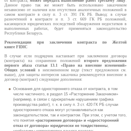
от контракта,
может передать выполнение работ третьему лицу
.
Данное право так же может быть использовано заказчиком
независимо от наличия или отсутствия аналогичных положений в
самом контракте в силу п. 3 ст. 391 ГК РБ. Вывод: в случае
разночтений в контракте и п. 3 ст. 669 ГК РБ положений,
касающихся юридических последствий обнаружения недостатков в
выполненных работах, будет применяться законодательство
Республики Беларусь.
Рекомендации при заключении контракта по Желтой
книге
FIDIC
В случае если подрядчик настаивает при заключении договора
(контракта) на сохранении положений
второго предложения
первого абаза статьи 13.1 «Право на внесение изменений»
Общих условий
в неизмененном виде (текст предложения см.
выше), для защиты интересов заказчика рекомендуется внесение в
договор (контракт) следующие дополнения:
Основания для одностороннего отказа от контракта, в том
числе частичного, в раздел 15 «Расторжение Заказчиком»
(например, в связи с однократным нарушением графика
производства работ), т. к. в силу п. 3 ст. 420 ГК РБ случаи
одностороннего отказа могут устанавливаться как
законодательством, так и контрактом. При этом, с учетом того,
что понятия
«расторжение договора» и «односторонний
отказ от договора» юридически не тождественны
,
необходимы корректировки данного раздела;