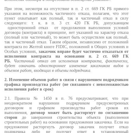
При этом, несмотря на отсутствие в п. 2 ст. 669 ГК РБ прямого
указания на возможность частичного отказа, полагаем, что этот
пункт охватывает как полный, так и частичный отказ в силу
следующего: т. к. в п. 3 ст. 420 ГК РБ, допускающем
односторонний отказ от продолжения выполнения условий
договора (контракта) в принципе, нет указаний на характер отказа
(полный или частичный), то может быть осуществлен как полный,
так и частичный отказ. Таким образом, независимо от положений
контракта по Желтой книге FIDIC, положений в Общих условиях и
Особых условиях,
заказчик вправе будет частично отказаться от
исполнения контракта на основании п. 2 ст. 669 ГК
РБ.
Частичный отказ от исполнения контракта, фактически,
будет означать одностороннее изменение заказчиком видов и
объемов работ, входящих в объемы подрядчика.
2. Изменение объемов работ в связи с нарушением подрядчиком
графика производства работ (не связанного с невозможностью
исполнения работ в срок)
2.1. Правила № 1450 в п. 76 предусматривают, что при
неоднократном нарушении подрядчиком предусмотренных
договором и графиком производства работ сроков их
выполнения,
договор может быть расторгнут по соглашению
сторон
до завершения строительства объекта (выполнения
строительных работ) на основании предложения заказчика. Если на
предложение расторгнуть договор заказчик получит отказ
подрядчика либо не получит ответ в установленный